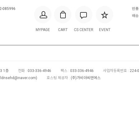
2-085996
반품
배송조
MYPAGE
CART
CS CENTER
EVENT
3 1층
전화 :
033-336-4946
팩스 :
033-336-4946
사업자등록번호 :
224-
rldnsehd@naver.com
)
호스팅 제공자 :
(주)가비아씨엔에스