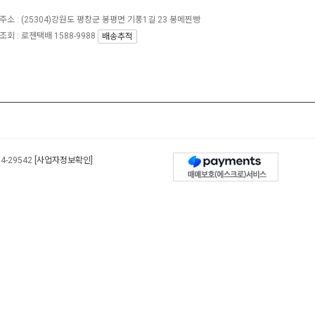
주소 :
(25304)강원도 평창군 봉평면 기풍1길 23 봉메찐빵
회 : 로젠택배 1588-9988
배송추적
04-29542
[사업자정보확인]