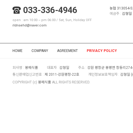
033-336-4946
농협 313054-5
예금주 :
김형일
open : am 10:00 ~ pm 06:00 / Sat, Sun, Holiday OFF
rldnsehd@naver.com
HOME
COMPANY
AGREEMENT
PRIVACY POLICY
회사명 :
봉메식품
대표자 :
김형일
주소 :
강원 평창군 봉평면 창동리274-
통신판매업신고번호 :
제 2011-강원평창-22호
개인정보보호책임자 :
김형일 (
COPYRIGHT (c)
봉메식품
ALL RIGHTS RESERVED.