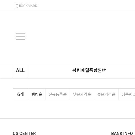
검색
BOOKMARK
ALL
봉평메밀종합찐빵
6
개
랭킹순
신규등록순
낮은가격순
높은가격순
상품평
CS CENTER
BANK INFO