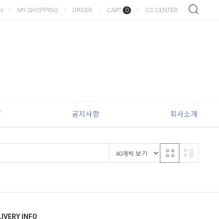
N
MY SHOPPING
ORDER
CART
CS CENTER
0
T
공지사항
회사소개
IVERY INFO