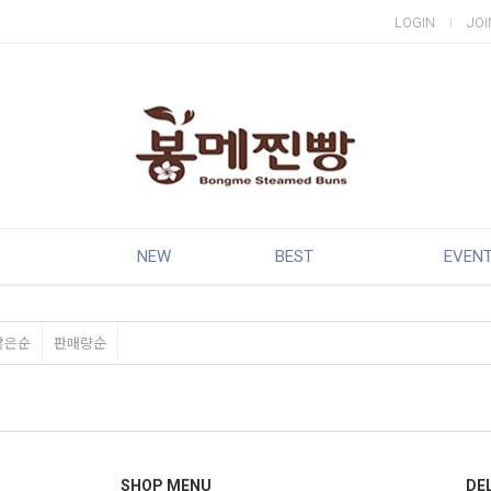
LOGIN
JOI
NEW
BEST
EVEN
많은순
판매량순
SHOP MENU
DEL