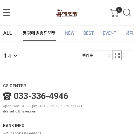
0
ALL
봉평메밀종합찐빵
NEW
BEST
EVENT
공지
1
랭킹순
개
CS CENTER
033-336-4946
open : am 10:00 ~ pm 06:00 / Sat, Sun, Holiday OFF
rldnsehd@naver.com
BANK INFO