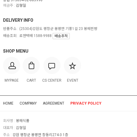
농협 313054-52-085996
예금주 :
김형일
DELIVERY INFO
반품주소 :
(25304)강원도 평창군 봉평면 기풍1길 23 봉메찐빵
배송조회 : 로젠택배 1588-9988
배송추적
SHOP MENU
MYPAGE
CART
CS CENTER
EVENT
HOME
COMPANY
AGREEMENT
PRIVACY POLICY
회사명 :
봉메식품
대표자 :
김형일
주소 :
강원 평창군 봉평면 창동리274-3 1층