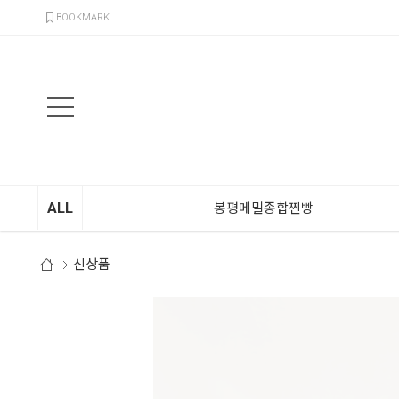
검색
BOOKMARK
ALL
봉평메밀종합찐빵
신상품