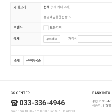
카테고리
전체
(1개 카테고리)
봉평메밀종합찐빵
6
브랜드
모든지역
상세
재검색
무료배송
6
개
신규등록순
CS CENTER
BANK INFO
033-336-4946
농협 313054-5
예금주 :
김형일
open : am 10:00 ~ pm 06:00 / Sat, Sun, Holiday OFF