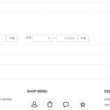
가격
~
적용
적용
SHOP MENU
DEL
2-085996
반품
배송조